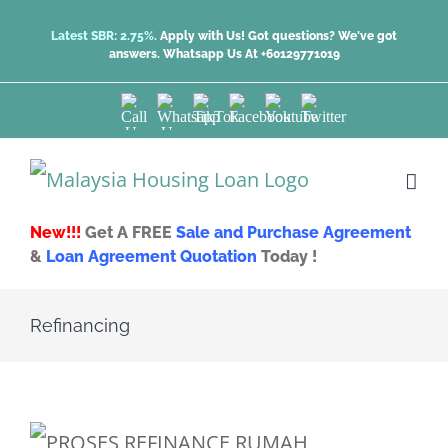
Skip
Latest SBR: 2.75%.
Apply with Us! Got questions? We've got
answers.
Whatsapp Us At +60129771019
to
content
Call
Whatsapp
TikTok
Facebook
Youtube
Twitter
Us
Us
New!!!
Get A FREE
Sale and Purchase Agreement
&
Loan Agreement Quotation
Today !
Refinancing