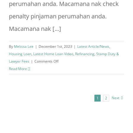
perumahan anda. Macamana nak check
penalty pinjaman perumahan anda.
Macamana nak [...]
By
Melissa Lee
|
December 1st, 2023
|
Latest Article/News
,
Housing Loan
,
Latest Home Loan Video
,
Refinancing
,
Stamp Duty &
on
Lawyer Fees
|
Comments Off
Bagaimana
Read More
Nak
Refinance
Rumah
Next
1
2
2024?