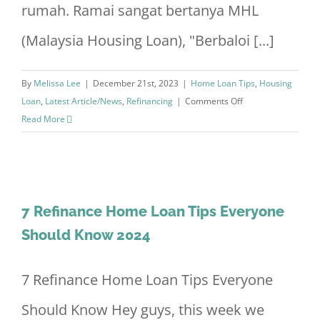
rumah. Ramai sangat bertanya MHL
(Malaysia Housing Loan), "Berbaloi [...]
By
Melissa Lee
|
December 21st, 2023
|
Home Loan Tips
,
Housing
on
Loan
,
Latest Article/News
,
Refinancing
|
Comments Off
Mesti
Read More
Baca:
3
Kelebihan
Refinance
Rumah
7 Refinance Home Loan Tips Everyone
2024
Should Know 2024
7 Refinance Home Loan Tips Everyone
Should Know Hey guys, this week we