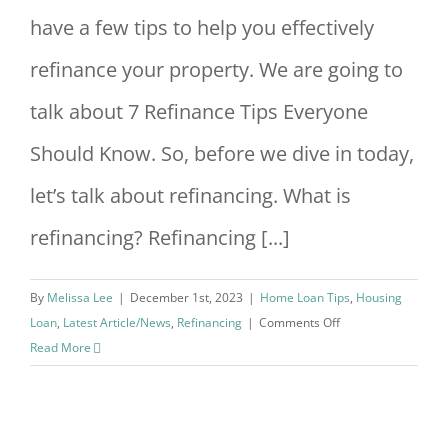
have a few tips to help you effectively
refinance your property. We are going to
talk about 7 Refinance Tips Everyone
Should Know. So, before we dive in today,
let’s talk about refinancing. What is
refinancing? Refinancing [...]
By
Melissa Lee
|
December 1st, 2023
|
Home Loan Tips
,
Housing
on
Loan
,
Latest Article/News
,
Refinancing
|
Comments Off
7
Read More
Refinance
Home
Loan
Tips