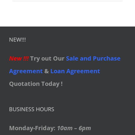
NEW!!!
New !!!
Try out Our
Sale and Purchase
Agreement
&
Loan Agreement
Quotation Today !
BUSINESS HOURS
Monday-Friday:
10am – 6pm