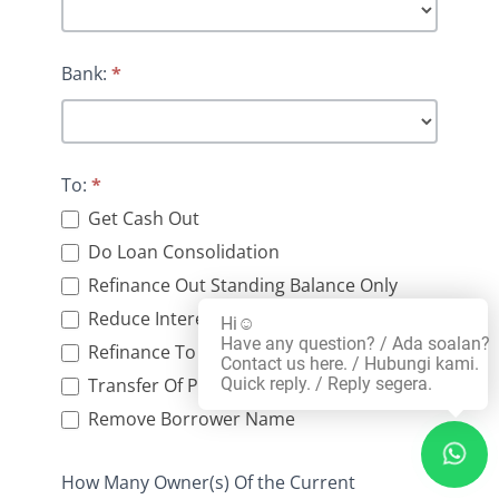
Bank:
*
To:
*
Get Cash Out
Do Loan Consolidation
Refinance Out Standing Balance Only
Reduce Interest Rate
Hi☺️
Have any question? / Ada soalan?
Refinance To Other Bank
Contact us here. / Hubungi kami.
Transfer Of Property
Quick reply. / Reply segera.
Remove Borrower Name
How Many Owner(s) Of the Current