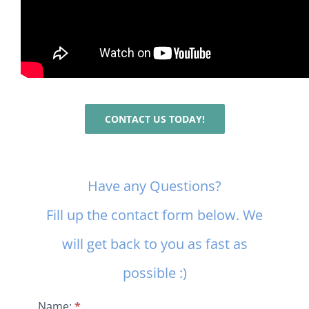
CONTACT US TODAY!
Contact
Have any Questions?
Us
Fill up the contact form below. We
will get back to you as fast as
possible :)
Name:
*