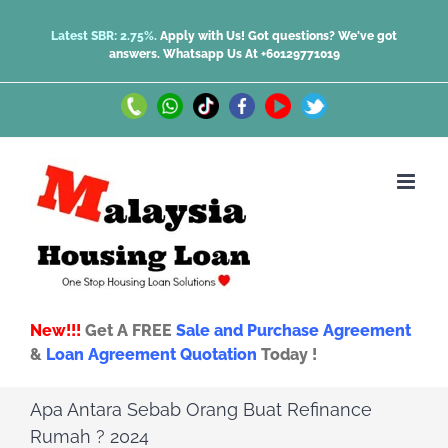
Skip
Latest SBR: 2.75%.
Apply with Us! Got questions? We've got
answers.
Whatsapp Us At +60129771019
to
content
Call
Whatsapp
TikTok
Facebook
Youtube
Twitter
Us
Us
New!!!
Get A FREE
Sale and Purchase Agreement
&
Loan Agreement Quotation
Today !
Apa Antara Sebab Orang Buat Refinance
Rumah ? 2024