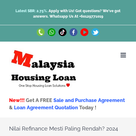
Skip
Latest SBR: 2.75%.
Apply with Us! Got questions? We've got
answers.
Whatsapp Us At +60129771019
to
content
Call
Whatsapp
TikTok
Facebook
Youtube
Twitter
Us
Us
New!!!
Get A FREE
Sale and Purchase Agreement
&
Loan Agreement Quotation
Today !
Nilai Refinance Mesti Paling Rendah? 2024