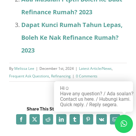
Refinance Rumah? 2023
Dapat Kunci Rumah Tahun Lepas,
Boleh Ke Nak Refinance Rumah?
2023
By
Melissa Lee
|
December 1st, 2024
|
Latest Article/News
,
Frequent Ask Questions
,
Refinancing
|
0 Comments
Hi☺️
Have any question? / Ada soalan?
Contact us here. / Hubungi kami.
Quick reply. / Reply segera.
Share This Story, Choose Your Platform!
Facebook
X
Reddit
LinkedIn
Tumblr
Pinterest
Vk
Email