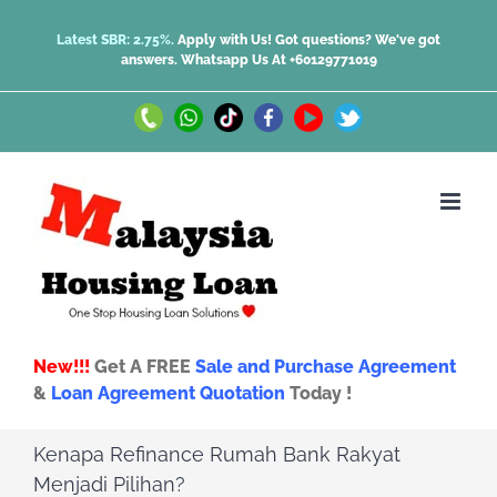
Skip
Latest SBR: 2.75%.
Apply with Us! Got questions? We've got
answers.
Whatsapp Us At +60129771019
to
content
Call
Whatsapp
TikTok
Facebook
Youtube
Twitter
Us
Us
New!!!
Get A FREE
Sale and Purchase Agreement
&
Loan Agreement Quotation
Today !
Kenapa Refinance Rumah Bank Rakyat
Menjadi Pilihan?